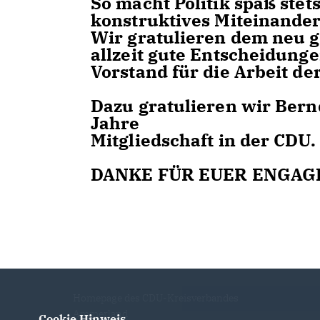
So macht Politik spaß stet
konstruktives Miteinander
Wir gratulieren dem neu 
allzeit gute Entscheidung
Vorstand für die Arbeit de
Dazu gratulieren wir Bern
Jahre
Mitgliedschaft in der CDU.
DANKE FÜR EUER ENGAG
Homepage des CDU-Kreisverbandes
Ammerland
Cookie Hinweis