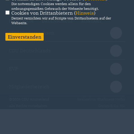
Die notwendigen Cookies werden allein für den
ordnungsgemäßen Gebrauch der Webseite benötigt.
Cookies von Drittanbietern (
Hinweis
)
Derzeit verzichten wir auf Scripte von Drittanbietern auf der
IMPRESSUM
DATENSCHUTZ
KONTAKT
Webseite.
CDU Niedersachsen
Einverstanden
CDU Deutschlands
EVP
Mitgliederbereich
@2026 CDU Ammerland
Realisation: Sharkness Media
Alle Rechte vorbehalten.
GmbH & Co. KG